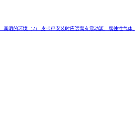
天、暴晒的环境（2） 皮带秤安装时应远离有震动源、腐蚀性气