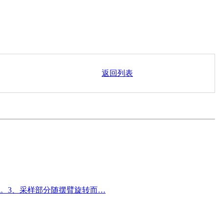
返回列表
。3、采样部分随摆臂旋转而…