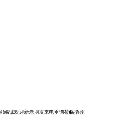
!竭诚欢迎新老朋友来电垂询莅临指导!