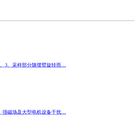
。3、采样部分随摆臂旋转而…
体、强磁场及大型电机设备干扰…