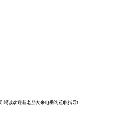
!竭诚欢迎新老朋友来电垂询莅临指导!